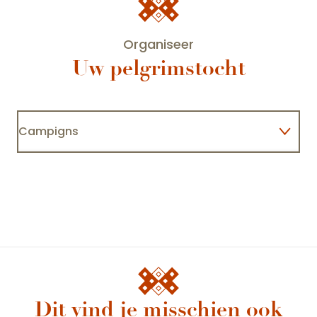
Organiseer
Uw pelgrimstocht
Campigns
Camping de Santenay
Cam
Logies en ontbijt
Dit vind je misschien ook
MEURSANGES