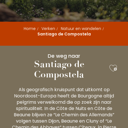
Home
Verken
Natuur en wandelen
Santiago de Compostela
De weg naar
Santiago de
Ajou
Compostela
Als geografisch kruispunt dat uitkomt op
Noordoost-Europa heeft de Bourgogne altijd
pelgrims verwelkomd die op zoek zijn naar
spiritualiteit. In de Côte de Nuits en Côte de
Beaune blijven ze “Le Chemin des Allemands”
volgen tussen Dijon, Beaune en Cluny of “Le
Chemin des Abbayes” tussen Cîteaux, la Pierre