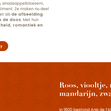
n, sinaasappelbloesem,
ortiment. Ze maken nu deel
et als
de afbeelding
op de doos
. Met hun
theid, romantiek en
ny
Roos, viooltje,
mandarijn, zwar
In 1800 bestond Anis de l’A