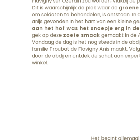
Flavigny sur Ozerain zou worden, vlakbij de pl
Dit is waarschijnlijk de plek waar de
groene 
om soldaten te behandelen, is ontstaan. In
anijs gevonden in het hart van een kleine g
aan het hof was het snoepje erg in d
gek op deze
zoete smaak
gemaakt in de Ab
Vandaag de dag is het nog steeds in de abdi
familie Troubat de Flavigny Anis maakt. Volg
door de abdij en ontdek de schat aan expert
winkel.
Het begint allemaa