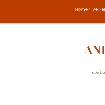
Home
Verke
AN
een be