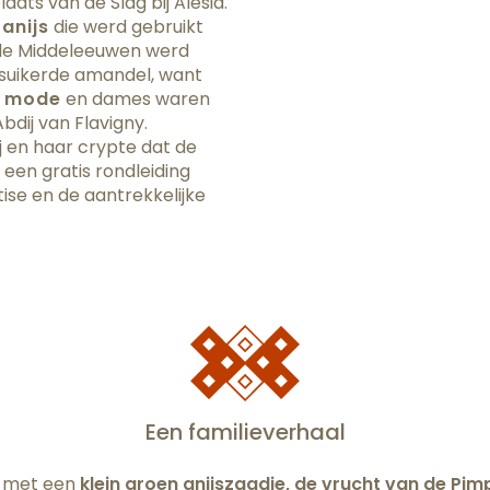
aats van de Slag bij Alesia.
anijs
die werd gebruikt
 de Middeleeuwen werd
esuikerde amandel, want
e mode
en dames waren
dij van Flavigny.
j en haar crypte dat de
 een gratis rondleiding
ise en de aantrekkelijke
Een familieverhaal
l met een
klein groen anijszaadje, de vrucht van de Pim