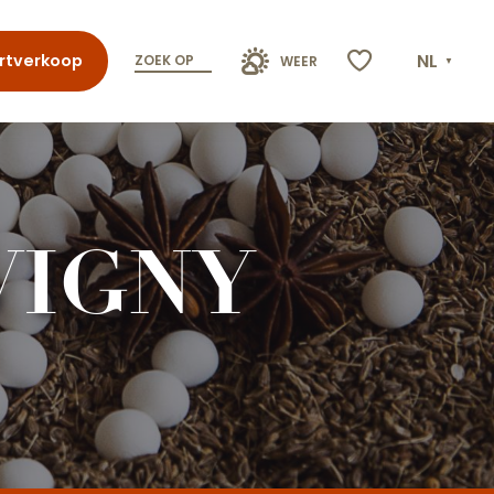
NL
rtverkoop
ZOEK OP
WEER
Voir les favoris
VIGNY