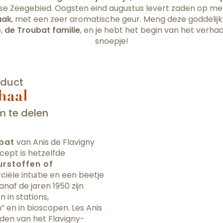
dse Zeegebied. Oogsten eind augustus levert zaden op me
aak
, met een zeer aromatische geur. Meng deze goddelij
e,
de Troubat familie
, en je hebt het begin van het verha
snoepje!
oduct
haal
 te delen
bat
van Anis de Flavigny
ept is hetzelfde
urstoffen of
iële intuïtie en een beetje
anaf de jaren 1950 zijn
 in stations,
” en in bioscopen. Les Anis
rden van het Flavigny-