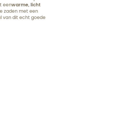
t een
warme, licht
ke zaden met een
al van dit echt goede