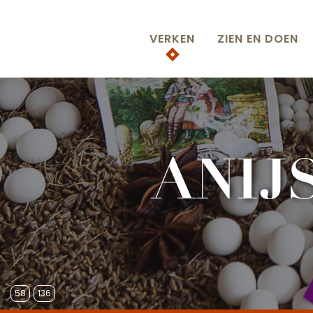
Aller
au
VERKEN
ZIEN EN DOEN
contenu
principal
ANIJ
58
136