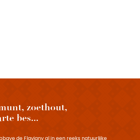
 munt, zoethout,
te bes...
bbaye de Flavigny al in een reeks natuurlijke