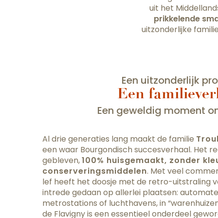
uit het Middellan
prikkelende sm
uitzonderlijke famili
Een uitzonderlijk pr
Een familiever
Een geweldig moment om
Al drie generaties lang maakt de familie
Trou
een waar Bourgondisch succesverhaal. Het rec
gebleven,
100% huisgemaakt, zonder kle
conserveringsmiddelen
. Met veel commerc
lef heeft het doosje met de retro-uitstraling v
intrede gedaan op allerlei plaatsen: automaten
metrostations of luchthavens, in “warenhuizen
de Flavigny is een essentieel onderdeel gewo