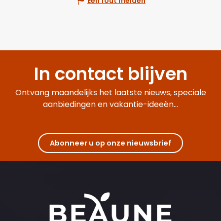
Een fout melden
In contact blijven
Ontvang maandelijks het laatste nieuws, speciale
aanbiedingen en vakantie-ideeën...
Abonneer u op onze nieuwsbrief