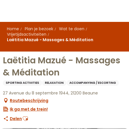
Aller
au
contenu
principal
Home
Plan je bezoek
Wat te doen
Vrijetijdsactiviteiten
Laëtitia Mazué - Massages & Méditation
Laëtitia Mazué - Massages
& Méditation
SPORTING ACTIVITIES
RELAXATION
ACCOMPANYING / ESCORTING
27 Avenue du 8 septembre 1944, 21200 Beaune
Routebeschrijving
Ik ga met de trein!
Ajouter aux favoris
Delen