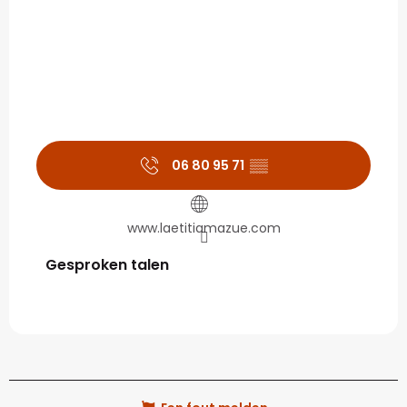
06 80 95 71
▒▒
www.laetitiamazue.com
Gesproken talen
Gesproken talen