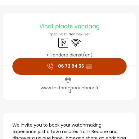
Openingstijden en con
Vindt plaats vandaag
Openingstijden bekijken
Parkeerplaats
Wifi
+ 1 andere dienst(en)
06 72 84 56
▒▒
www.linstant-beaunheur.fr
Beschrijving
We invite you to book your watchmaking 
experience just a few minutes from Beaune and 
discover a unique know-how and share an enriching 