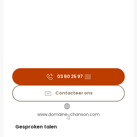
03 80 25 97
▒▒
Contacteer ons
www.domaine-chanson.com
Gesproken talen
Gesproken talen