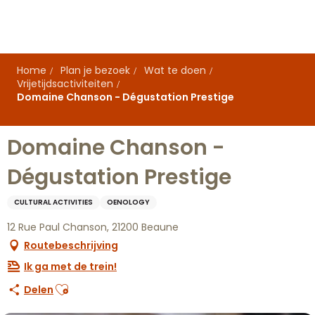
Aller
au
contenu
principal
Home
Plan je bezoek
Wat te doen
Vrijetijdsactiviteiten
Domaine Chanson - Dégustation Prestige
Domaine Chanson -
Dégustation Prestige
CULTURAL ACTIVITIES
OENOLOGY
12 Rue Paul Chanson, 21200 Beaune
Routebeschrijving
Ik ga met de trein!
Ajouter aux favoris
Delen