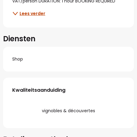
VAT/person DURATION: 1 hour BOOKING REQUIRED
Lees verder
Diensten
Shop
Dienstverlening
Kwaliteitsaanduiding
Kwaliteitsaanduiding
vignobles & découvertes