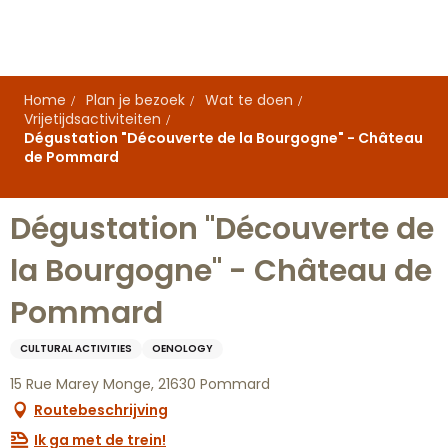
Aller
au
contenu
principal
Home
Plan je bezoek
Wat te doen
Vrijetijdsactiviteiten
Dégustation "Découverte de la Bourgogne" - Château
de Pommard
Dégustation "Découverte de
la Bourgogne" - Château de
Pommard
CULTURAL ACTIVITIES
OENOLOGY
15 Rue Marey Monge, 21630 Pommard
Routebeschrijving
Ik ga met de trein!