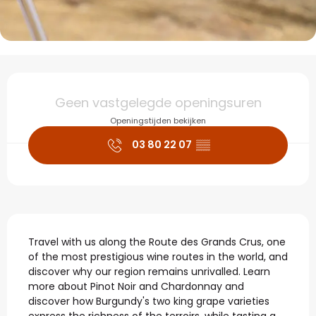
Openingstijden en con
Geen vastgelegde openingsuren
Openingstijden bekijken
03 80 22 07
▒▒
Beschrijving
Travel with us along the Route des Grands Crus, one 
of the most prestigious wine routes in the world, and 
discover why our region remains unrivalled. Learn 
more about Pinot Noir and Chardonnay and 
discover how Burgundy's two king grape varieties 
express the richness of the terroirs, while tasting a...