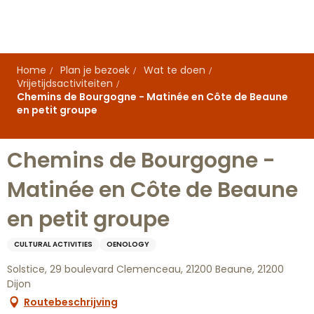
Aller
au
contenu
principal
Home
Plan je bezoek
Wat te doen
Vrijetijdsactiviteiten
Chemins de Bourgogne - Matinée en Côte de Beaune
en petit groupe
Chemins de Bourgogne -
Matinée en Côte de Beaune
en petit groupe
CULTURAL ACTIVITIES
OENOLOGY
Solstice, 29 boulevard Clemenceau, 21200 Beaune, 21200
Dijon
Routebeschrijving