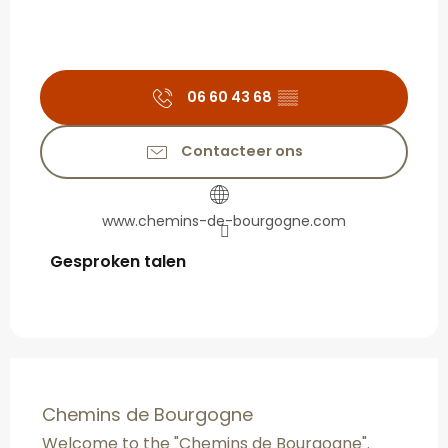
06 60 43 68
▒▒
Contacteer ons
www.chemins-de-bourgogne.com
Gesproken talen
Gesproken talen
Chemins de Bourgogne
Welcome to the "Chemins de Bourgogne".