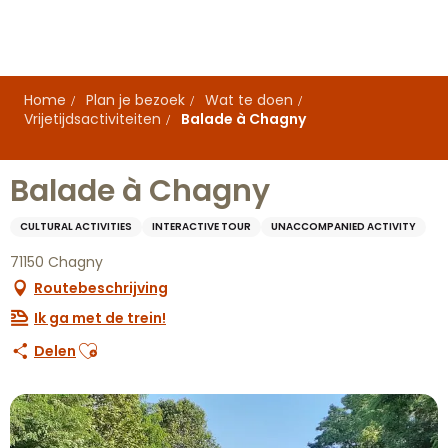
Aller
au
contenu
principal
Home
Plan je bezoek
Wat te doen
Vrijetijdsactiviteiten
Balade à Chagny
Balade à Chagny
CULTURAL ACTIVITIES
INTERACTIVE TOUR
UNACCOMPANIED ACTIVITY
71150 Chagny
Routebeschrijving
Ik ga met de trein!
Ajouter aux favoris
Delen