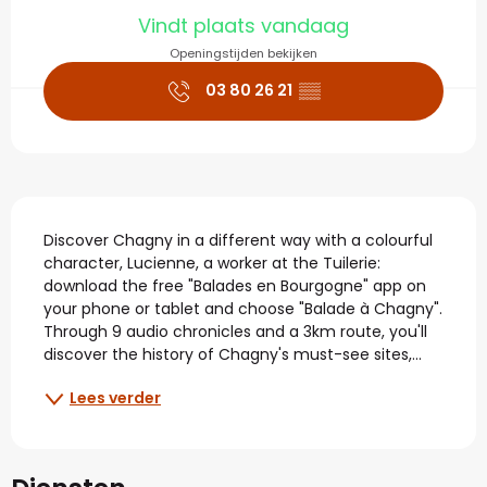
Openingstijden en con
Vindt plaats vandaag
Openingstijden bekijken
03 80 26 21
▒▒
Beschrijving
Discover Chagny in a different way with a colourful 
character, Lucienne, a worker at the Tuilerie: 
download the free "Balades en Bourgogne" app on 
your phone or tablet and choose "Balade à Chagny". 
Through 9 audio chronicles and a 3km route, you'll 
discover the history of Chagny's must-see sites,...
Lees verder