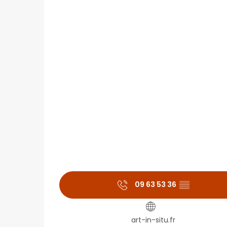
09 63 53 36
▒▒
art-in-situ.fr