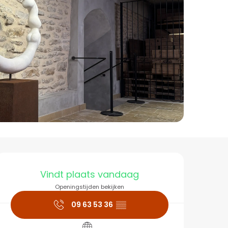
Openingstijden en co
Vindt plaats vandaag
Openingstijden bekijken
09 63 53 36
▒▒