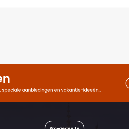
en
 speciale aanbiedingen en vakantie-ideeën...
Pro-gedeelte