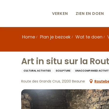
Aller
au
contenu
VERKEN
ZIEN EN DOEN
principal
Home
Plan je bezoek
Wat te doen
Art in situ sur la Ro
CULTURAL ACTIVITIES
SCULPTURE
UNACCOMPANIED ACTIVIT
Route des Grands Crus, 21200 Beaune
Routebe