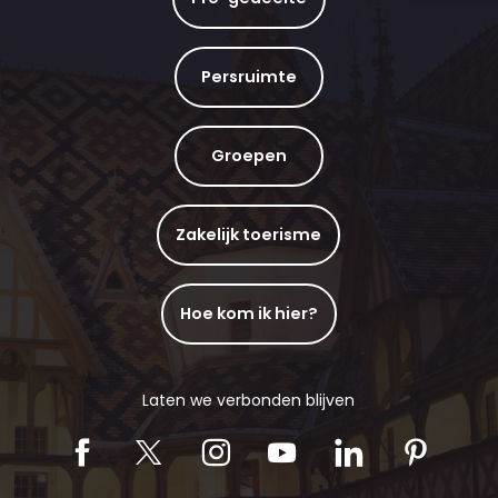
Persruimte
Groepen
Zakelijk toerisme
Hoe kom ik hier?
Laten we verbonden blijven