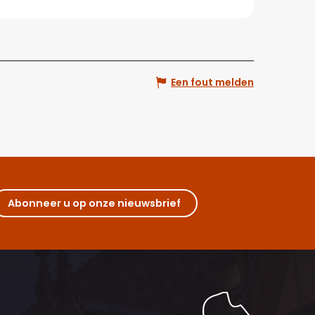
Een fout melden
Abonneer u op onze nieuwsbrief