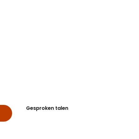
Gesproken talen
Gesproken talen