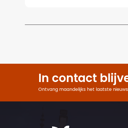
In contact blijv
Ontvang maandelijks het laatste nieuws,