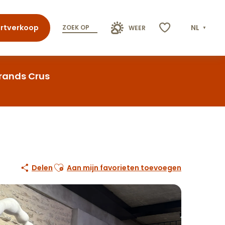
rtverkoop
NL
ZOEK OP
WEER
Voir les favoris
Grands Crus
Ajouter aux favoris
Delen
Aan mijn favorieten toevoegen