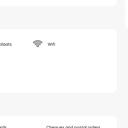
plaats
Wifi
rds
Cheques and postal orders