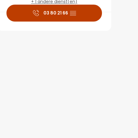
+ 1 andere dienst(en)
03 80 21 66
▒▒