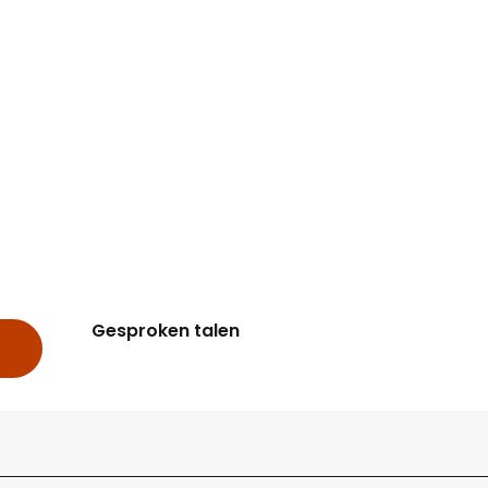
Gesproken talen
Gesproken talen