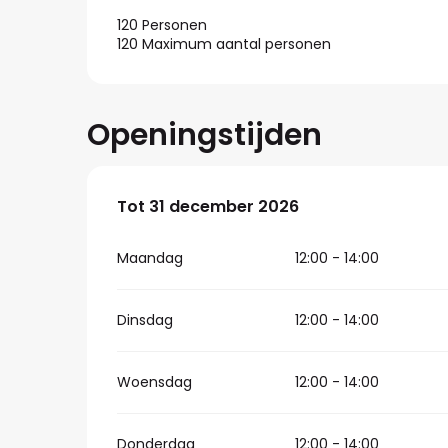
120 Personen
120 Maximum aantal personen
Openingstijden
Vanaf
Tot
31 december 2026
2 januari 2026
tot
31 december 2
Maandag
12:00 - 14:00
Dinsdag
12:00 - 14:00
Woensdag
12:00 - 14:00
Donderdag
12:00 - 14:00