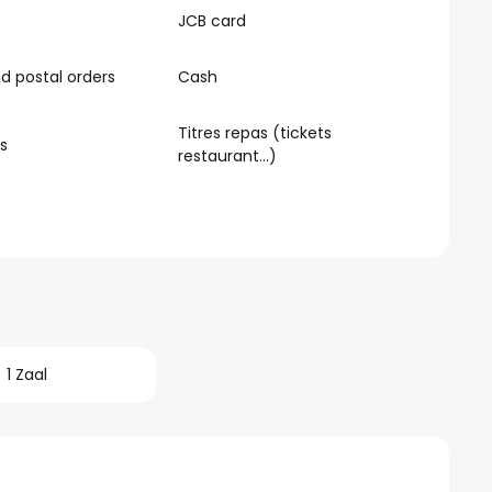
JCB card
 postal orders
Cash
Titres repas (tickets
s
restaurant…)
1 Zaal