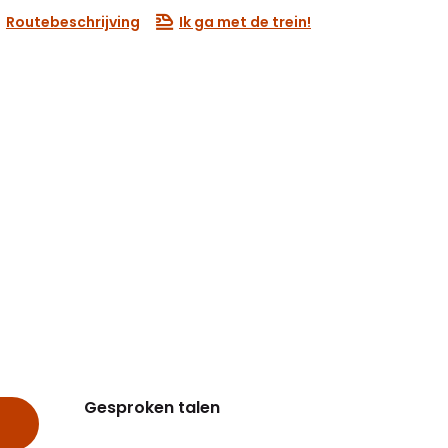
Routebeschrijving
Ik ga met de trein!
Gesproken talen
Gesproken talen