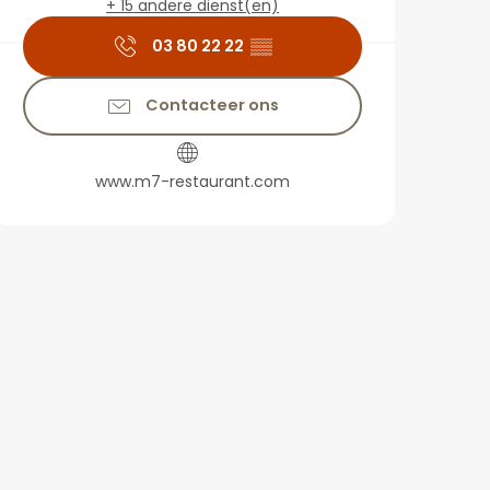
+ 15 andere dienst(en)
03 80 22 22
▒▒
Contacteer ons
www.m7-restaurant.com