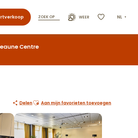
rtverkoop
NL
ZOEK OP
WEER
Voir les favoris
Beaune Centre
Ajouter aux favoris
Delen
Aan mijn favorieten toevoegen