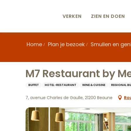
Aller
au
contenu
VERKEN
ZIEN EN DOEN
principal
Home
Plan je bezoek
Smullen en gen
M7 Restaurant by M
BUFFET
HOTEL-RESTAURANT
WINE & CUISINE
REGIONAL B
7, avenue Charles de Gaulle, 21200 Beaune
Rou