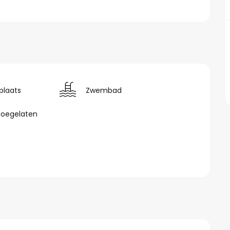
plaats
Zwembad
toegelaten