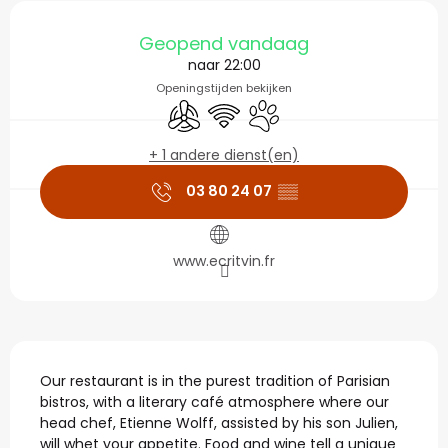
Openingstijden en con
Geopend vandaag
naar 22:00
Openingstijden bekijken
Met airco
Wifi
Dieren toegelaten
+ 1 andere dienst(en)
03 80 24 07
▒▒
www.ecritvin.fr
Beschrijving
Our restaurant is in the purest tradition of Parisian 
bistros, with a literary café atmosphere where our 
head chef, Etienne Wolff, assisted by his son Julien, 
will whet your appetite. Food and wine tell a unique 