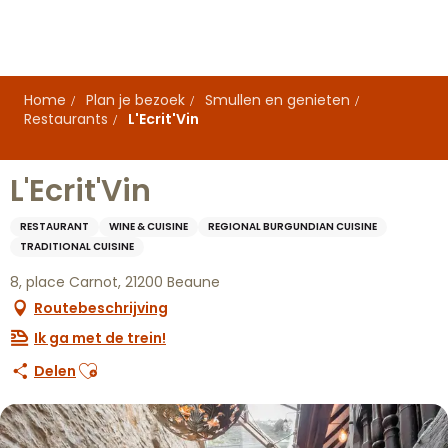
Aller
au
contenu
principal
Home
Plan je bezoek
Smullen en genieten
Restaurants
L'Ecrit'Vin
L'Ecrit'Vin
RESTAURANT
WINE & CUISINE
REGIONAL BURGUNDIAN CUISINE
TRADITIONAL CUISINE
8, place Carnot, 21200 Beaune
Routebeschrijving
Ik ga met de trein!
Ajouter aux favoris
Delen