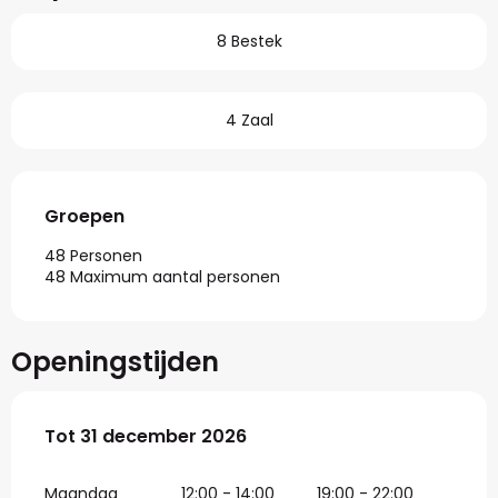
8 Bestek
4 Zaal
Groepen
Groepen
48 Personen
48 Maximum aantal personen
Openingstijden
Vanaf
Tot
31 december 2026
5 januari 2026
tot
31 december 2026
Maandag
12:00 - 14:00
19:00 - 22:00