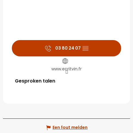
03 80 24 07
▒▒
www.ecritvin.fr
Gesproken talen
Gesproken talen
Een fout melden