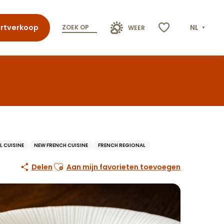
rtverkoop
NL
ZOEK OP
WEER
Voir les favoris
 CUISINE
NEW FRENCH CUISINE
FRENCH REGIONAL
Ajouter aux favoris
Delen
Aan mijn favorieten toevoegen