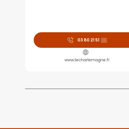
03 80 21 51
▒▒
www.lecharlemagne.fr