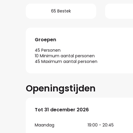
65 Bestek
Groepen
Groepen
45 Personen
10 Minimum aantal personen
45 Maximum aantal personen
Openingstijden
Vanaf
Tot
31 december 2026
5 januari 2026
tot
31 december 2
Maandag
19:00 - 20:45