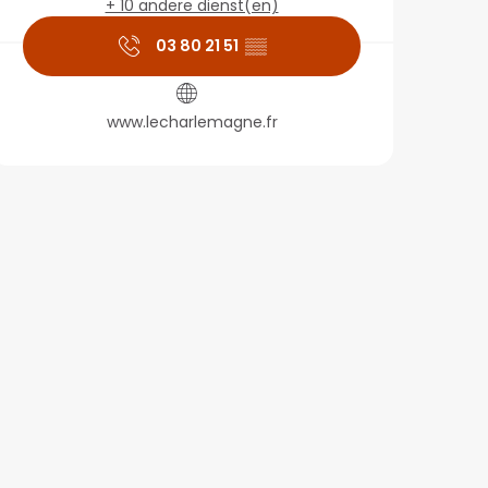
+ 10 andere dienst(en)
03 80 21 51
▒▒
www.lecharlemagne.fr