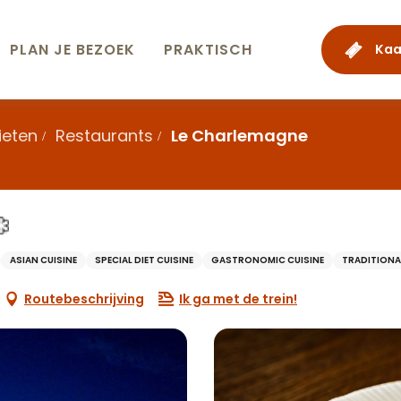
PLAN JE BEZOEK
PRAKTISCH
Kaa
ieten
Restaurants
Le Charlemagne
ASIAN CUISINE
SPECIAL DIET CUISINE
GASTRONOMIC CUISINE
TRADITIONAL
Routebeschrijving
Ik ga met de trein!