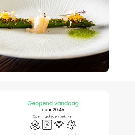
Openingstijden en co
Geopend vandaag
naar 20:45
Openingstijden bekijken
Met airco
Parkeerplaats
Wifi
Dieren toegelaten