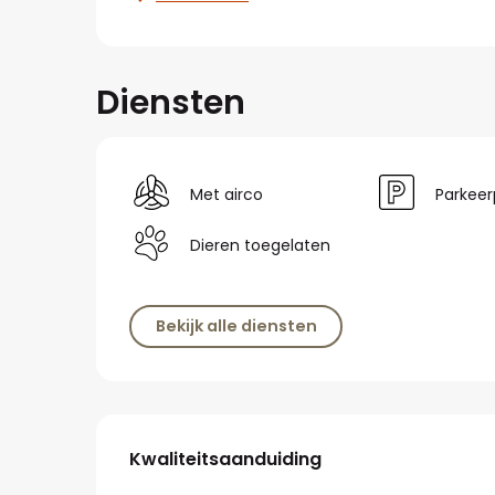
Diensten
Met airco
Parkeer
Dieren toegelaten
Bekijk alle diensten
Dienstverlening
Kwaliteitsaanduiding
Kwaliteitsaanduiding