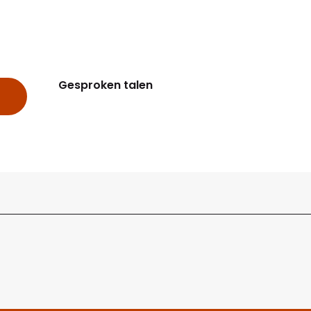
Gesproken talen
Gesproken talen