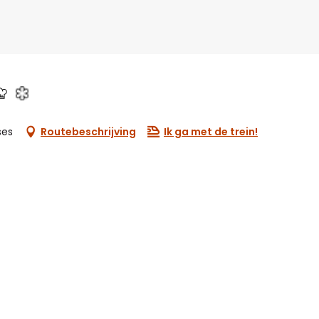
ses
Routebeschrijving
Ik ga met de trein!