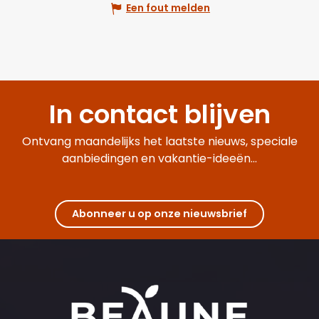
Een fout melden
In contact blijven
Ontvang maandelijks het laatste nieuws, speciale
aanbiedingen en vakantie-ideeën...
Abonneer u op onze nieuwsbrief