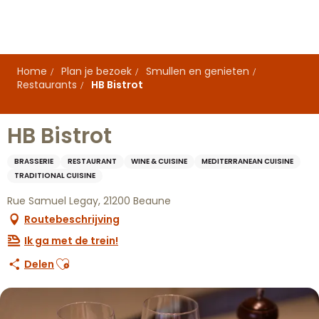
Aller
au
contenu
principal
Home
Plan je bezoek
Smullen en genieten
Restaurants
HB Bistrot
HB Bistrot
BRASSERIE
RESTAURANT
WINE & CUISINE
MEDITERRANEAN CUISINE
TRADITIONAL CUISINE
Rue Samuel Legay, 21200 Beaune
Routebeschrijving
Ik ga met de trein!
Ajouter aux favoris
Delen