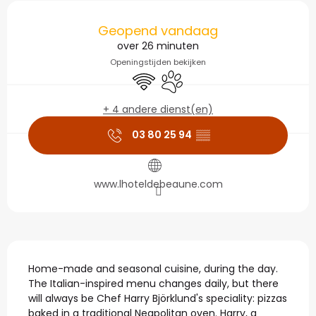
Openingstijden en con
Geopend vandaag
over 26 minuten
Openingstijden bekijken
Wifi
Dieren toegelaten
+ 4 andere dienst(en)
03 80 25 94
▒▒
www.lhoteldebeaune.com
Beschrijving
Home-made and seasonal cuisine, during the day. 
The Italian-inspired menu changes daily, but there 
will always be Chef Harry Björklund's speciality: pizzas 
baked in a traditional Neapolitan oven. Harry, a 