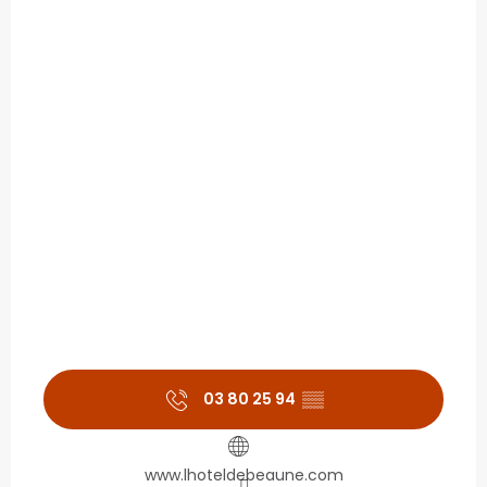
03 80 25 94
▒▒
www.lhoteldebeaune.com