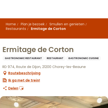
Aller
au
contenu
principal
Home
Plan je bezoek
Smullen en genieten
Restaurants
Ermitage de Corton
Ermitage de Corton
GASTRONOMIC RESTAURANT
RESTAURANT
GASTRONOMIC CUISINE
RD 974, Route de Dijon, 21200 Chorey-les-Beaune
Routebeschrijving
Ik ga met de trein!
Ajouter aux favoris
Delen