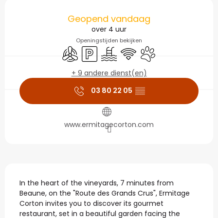
Openingstijden en con
Geopend vandaag
over 4 uur
Openingstijden bekijken
Met airco
Parkeerplaats
Zwembad
Wifi
Dieren toegelaten
+ 9 andere dienst(en)
03 80 22 05
▒▒
www.ermitagecorton.com
Beschrijving
In the heart of the vineyards, 7 minutes from 
Beaune, on the "Route des Grands Crus", Ermitage 
Corton invites you to discover its gourmet 
restaurant, set in a beautiful garden facing the 