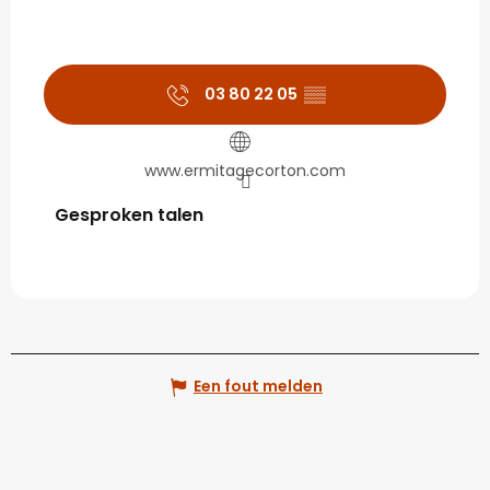
03 80 22 05
▒▒
www.ermitagecorton.com
Gesproken talen
Gesproken talen
Een fout melden