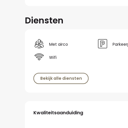
Diensten
Met airco
Parkeer
Wifi
Bekijk alle diensten
Dienstverlening
Kwaliteitsaanduiding
Kwaliteitsaanduiding