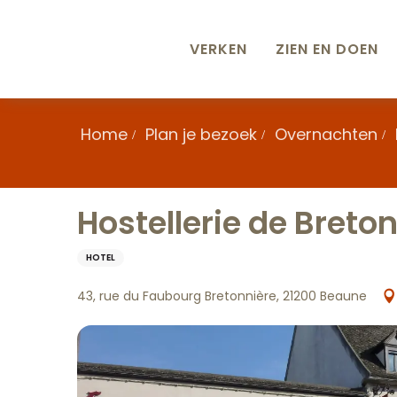
Aller
au
contenu
VERKEN
ZIEN EN DOEN
principal
Home
Plan je bezoek
Overnachten
Hostellerie de Breto
HOTEL
43, rue du Faubourg Bretonnière, 21200 Beaune