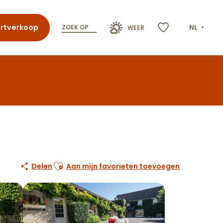
rtverkoop
NL
ZOEK OP
WEER
Voir les favoris
Ajouter aux favoris
Delen
Aan mijn favorieten toevoegen