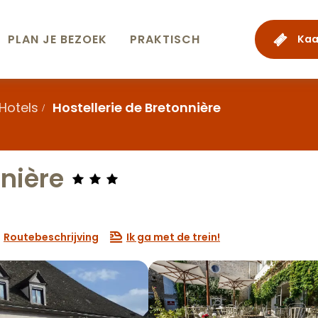
PLAN JE BEZOEK
PRAKTISCH
Kaa
Hotels
Hostellerie de Bretonnière
nnière
Routebeschrijving
Ik ga met de trein!