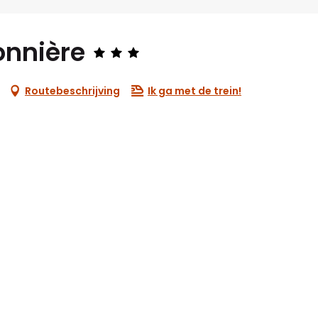
onnière
Routebeschrijving
Ik ga met de trein!