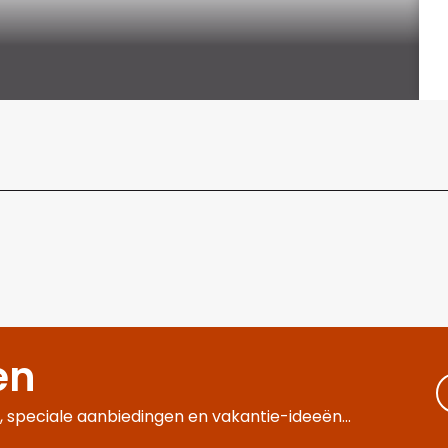
en
 speciale aanbiedingen en vakantie-ideeën...