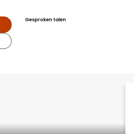
Gesproken talen
Gesproken talen