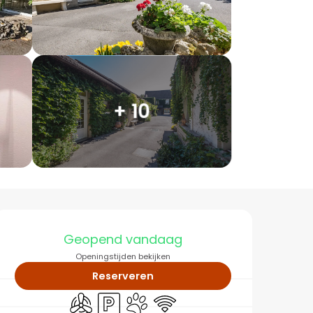
+ 10
Openingstijden en co
Geopend vandaag
Openingstijden bekijken
Reserveren
Met airco
Parkeerplaats
Dieren toegelaten
Wifi