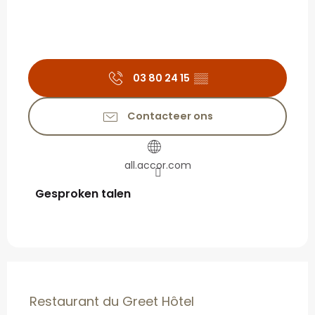
03 80 24 15
▒▒
Contacteer ons
all.accor.com
Gesproken talen
Gesproken talen
Restaurant du Greet Hôtel