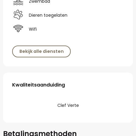
Zwembad
Dieren toegelaten
Wifi
Bekijk alle diensten
Dienstverlening
Kwaliteitsaanduiding
Kwaliteitsaanduiding
Clef Verte
Betalingsmethoden