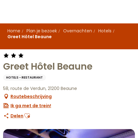
Aller
au
contenu
principal
Home
Plan je bezoek
Overnachten
Hotels
Greet Hôtel Beaune
Greet Hôtel Beaune
HOTELS - RESTAURANT
58, route de Verdun, 21200 Beaune
Routebeschrijving
Ik ga met de trein!
Ajouter aux favoris
Delen