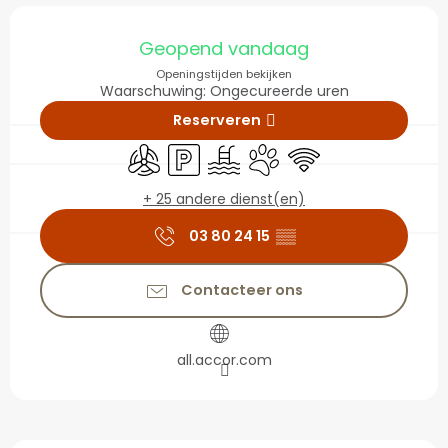
Openingstijden en con
Geopend vandaag
Openingstijden bekijken
Waarschuwing: Ongecureerde uren
Reserveren
Met airco
Parkeerplaats
Zwembad
Dieren toegelaten
Wifi
+ 25 andere dienst(en)
03 80 24 15
▒▒
Contacteer ons
all.accor.com