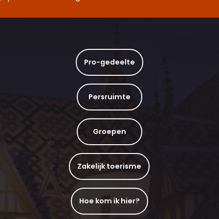
Pro-gedeelte
Persruimte
Groepen
Zakelijk toerisme
Hoe kom ik hier?