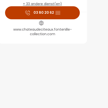
+ 33 andere dienst(en)
03 80 20 62
▒▒
www.chateaudeciteaux.fontenille-
collection.com