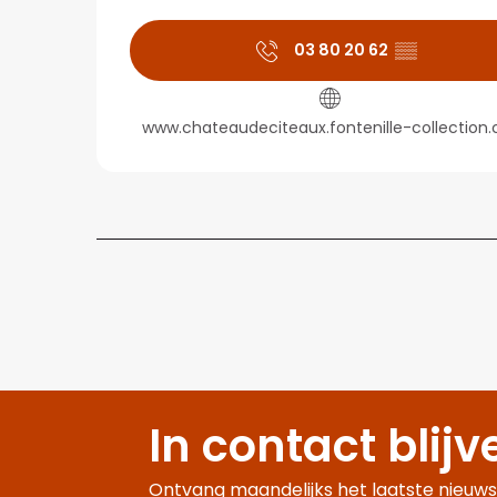
03 80 20 62
▒▒
www.chateaudeciteaux.fontenille-collection
In contact blijv
Ontvang maandelijks het laatste nieuws,