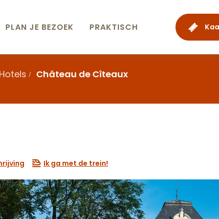
PLAN JE BEZOEK
PRAKTISCH
Kaa
Hotels
Château de Cîteaux
rijving
Ik ga met de trein!