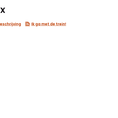
ux
eschrijving
Ik ga met de trein!