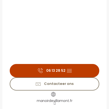
06 13 28 52
▒▒
Contacteer ons
manoirdevillamont.fr