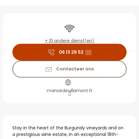
Openingstijden en con
Wifi
+ 10 andere dienst(en)
06 13 28 52
▒▒
Contacteer ons
manoirdevillamont.fr
Beschrijving
Stay in the heart of the Burgundy vineyards and on 
a prestigious wine estate, in an exceptional 18th-