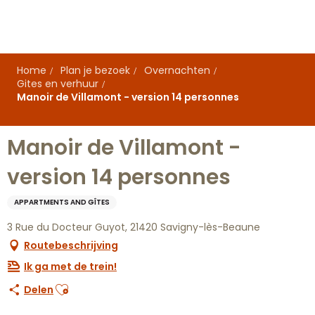
Aller
au
contenu
principal
Home
Plan je bezoek
Overnachten
Gites en verhuur
Manoir de Villamont - version 14 personnes
Manoir de Villamont -
version 14 personnes
APPARTMENTS AND GÎTES
3 Rue du Docteur Guyot, 21420 Savigny-lès-Beaune
Routebeschrijving
Ik ga met de trein!
Ajouter aux favoris
Delen