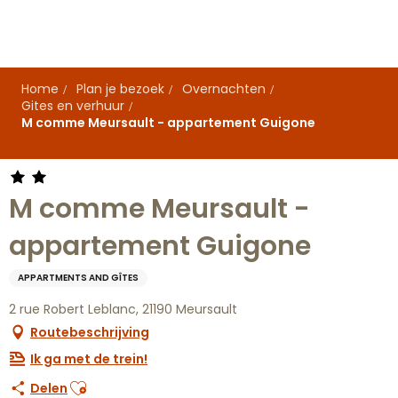
Aller
au
contenu
principal
Home
Plan je bezoek
Overnachten
Gites en verhuur
M comme Meursault - appartement Guigone
M comme Meursault -
appartement Guigone
APPARTMENTS AND GÎTES
2 rue Robert Leblanc, 21190 Meursault
Routebeschrijving
Ik ga met de trein!
Ajouter aux favoris
Delen