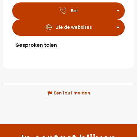
Bel
Zie de websites
Gesproken talen
Gesproken talen
Een fout melden