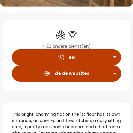
Openingstijden en con
Met airco
Wifi
+ 20 andere dienst(en)
Bel
Zie de websites
Beschrijving
This bright, charming flat on the 1st floor has its own 
entrance, an open-plan fitted kitchen, a cosy sitting 
area, a pretty mezzanine bedroom and a bathroom 
with shower. For more information, please contact 