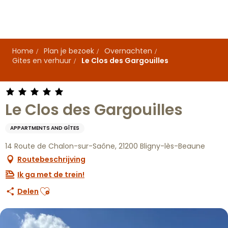
Aller
au
contenu
principal
Home
Plan je bezoek
Overnachten
Gites en verhuur
Le Clos des Gargouilles
Le Clos des Gargouilles
APPARTMENTS AND GÎTES
14 Route de Chalon-sur-Saône, 21200 Bligny-lès-Beaune
Routebeschrijving
Ik ga met de trein!
Ajouter aux favoris
Delen