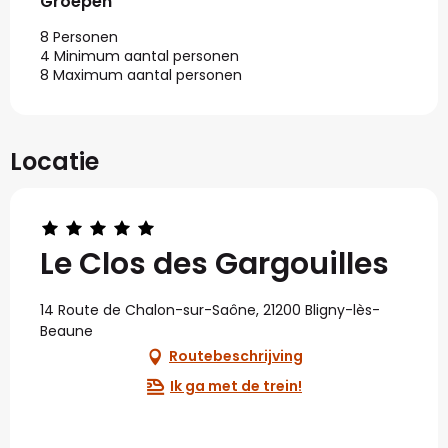
Groepen
Groepen
8 Personen
4 Minimum aantal personen
8 Maximum aantal personen
Locatie
Le Clos des Gargouilles
14 Route de Chalon-sur-Saône, 21200 Bligny-lès-
Beaune
Routebeschrijving
Ik ga met de trein!