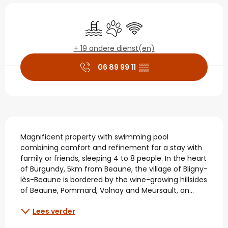
Openingstijden en con
Zwembad
Dieren toegelaten
Wifi
+ 19 andere dienst(en)
06 89 99 11
▒▒
Beschrijving
Magnificent property with swimming pool 
combining comfort and refinement for a stay with 
family or friends, sleeping 4 to 8 people. In the heart 
of Burgundy, 5km from Beaune, the village of Bligny-
lès-Beaune is bordered by the wine-growing hillsides 
of Beaune, Pommard, Volnay and Meursault, an...
Lees verder