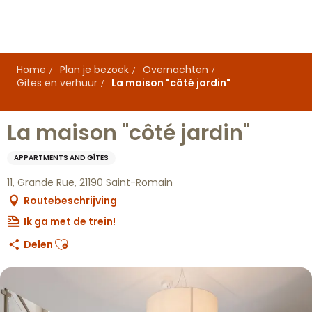
Aller
au
contenu
principal
Home
Plan je bezoek
Overnachten
Gites en verhuur
La maison "côté jardin"
La maison "côté jardin"
APPARTMENTS AND GÎTES
11, Grande Rue, 21190 Saint-Romain
Routebeschrijving
Ik ga met de trein!
Ajouter aux favoris
Delen