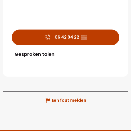
06 42 94 22
▒▒
Gesproken talen
Gesproken talen
Een fout melden