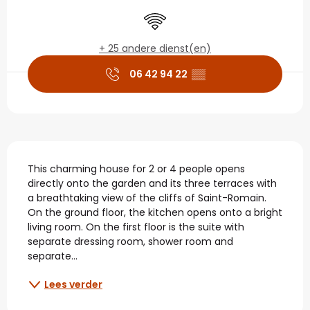
Openingstijden en con
Wifi
+ 25 andere dienst(en)
06 42 94 22
▒▒
Beschrijving
This charming house for 2 or 4 people opens 
directly onto the garden and its three terraces with 
a breathtaking view of the cliffs of Saint-Romain. 
On the ground floor, the kitchen opens onto a bright 
living room. On the first floor is the suite with 
separate dressing room, shower room and 
separate...
Lees verder