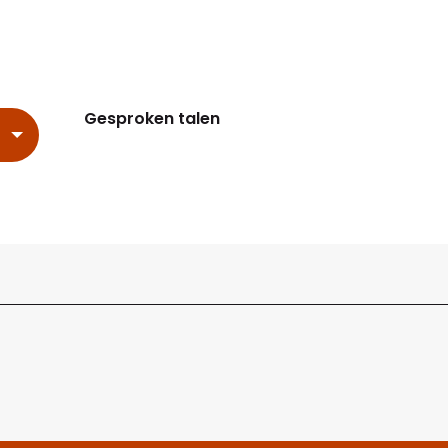
Gesproken talen
Gesproken talen