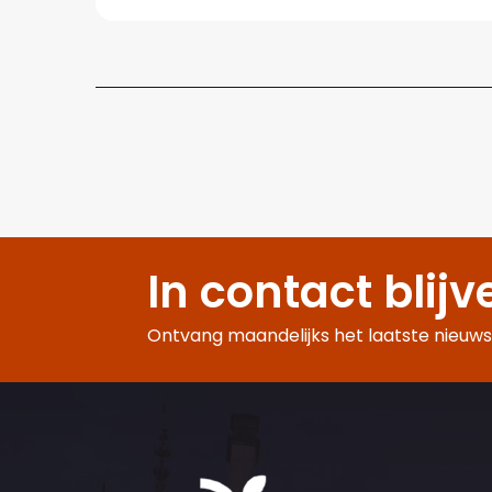
In contact blijv
Ontvang maandelijks het laatste nieuws,