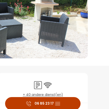
Openingstijden en co
Parkeerplaats
Wifi
+ 40 andere dienst(en)
06 85 23 17
▒▒