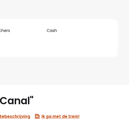
chers
Cash
 Canal"
tebeschrijving
Ik ga met de trein!