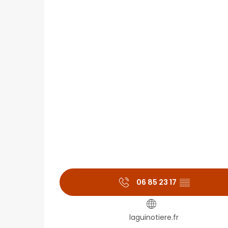
06 85 23 17
▒▒
laguinotiere.fr