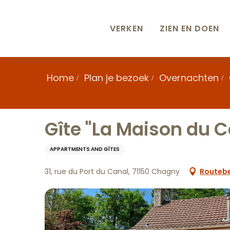
Aller
au
contenu
VERKEN
ZIEN EN DOEN
principal
Home
Plan je bezoek
Overnachten
Gîte "La Maison du C
APPARTMENTS AND GÎTES
31, rue du Port du Canal, 71150 Chagny
Routebe