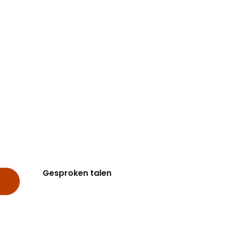
Gesproken talen
Gesproken talen