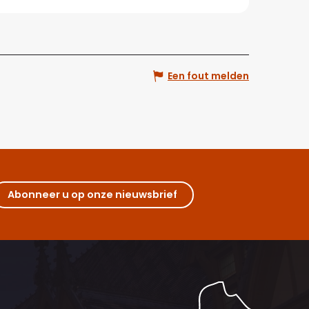
Een fout melden
Abonneer u op onze nieuwsbrief