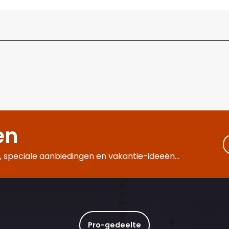
en
 speciale aanbiedingen en vakantie-ideeën...
Pro-gedeelte