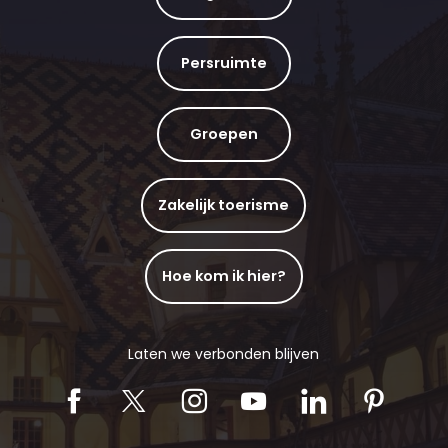
Persruimte
Groepen
Zakelijk toerisme
Hoe kom ik hier?
Laten we verbonden blijven