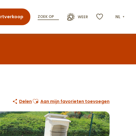
rtverkoop
NL
ZOEK OP
WEER
Voir les favoris
Ajouter aux favoris
Delen
Aan mijn favorieten toevoegen