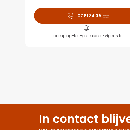
07 81 34 09
▒▒
camping-les-premieres-vignes.fr
In contact blijv