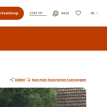
rtverkoop
NL
ZOEK OP
WEER
Voir les favoris
Ajouter aux favoris
Delen
Aan mijn favorieten toevoegen