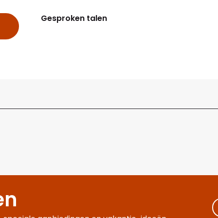
Gesproken talen
Gesproken talen
en