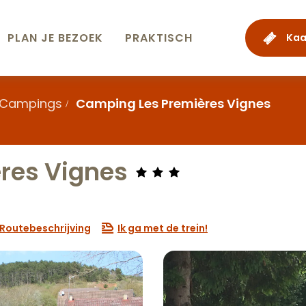
PLAN JE BEZOEK
PRAKTISCH
Kaa
Campings
Camping Les Premières Vignes
res Vignes
Routebeschrijving
Ik ga met de trein!