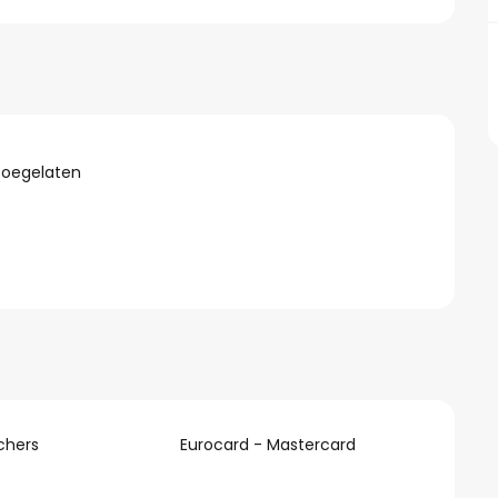
toegelaten
chers
Eurocard - Mastercard