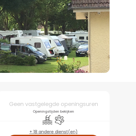
Openingstijden en co
Geen vastgelegde openingsuren
Openingstijden bekijken
Zwembad
Dieren toegelaten
+ 18 andere dienst(en)