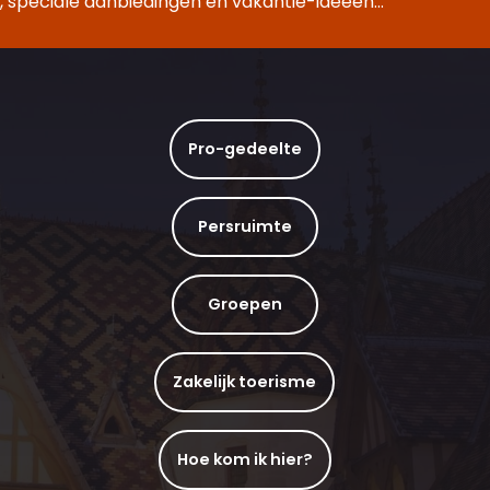
 speciale aanbiedingen en vakantie-ideeën...
Pro-gedeelte
Persruimte
Groepen
Zakelijk toerisme
Hoe kom ik hier?