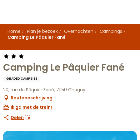
Aller
au
contenu
principal
Home
Plan je bezoek
Overnachten
Campings
Camping Le Pâquier Fané
Camping Le Pâquier Fané
GRADED CAMPSITE
20, rue du Pâquier Fané, 71150 Chagny
Routebeschrijving
Ik ga met de trein!
Ajouter aux favoris
Delen