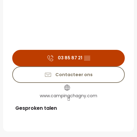
03 85 87 21
▒▒
Contacteer ons
www.campingchagny.com
Gesproken talen
Gesproken talen