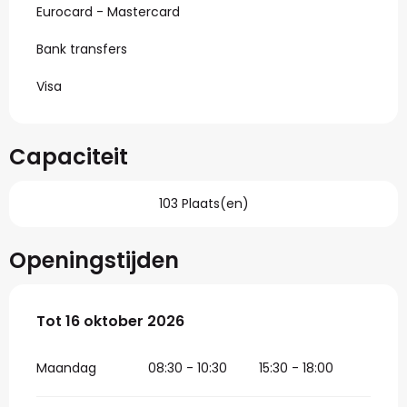
Eurocard - Mastercard
Bank transfers
Visa
Capaciteit
103 Plaats(en)
Openingstijden
Vanaf
Tot
16 oktober 2026
3 april 2026
tot
16 oktober 2026
Maandag
08:30 - 10:30
15:30 - 18:00