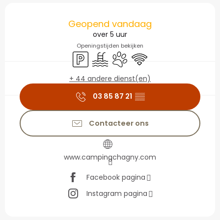
Openingstijden en con
Geopend vandaag
over 5 uur
Openingstijden bekijken
Parkeerplaats
Zwembad
Dieren toegelaten
Wifi
+ 44 andere dienst(en)
03 85 87 21
▒▒
Contacteer ons
www.campingchagny.com
Facebook pagina
Instagram pagina