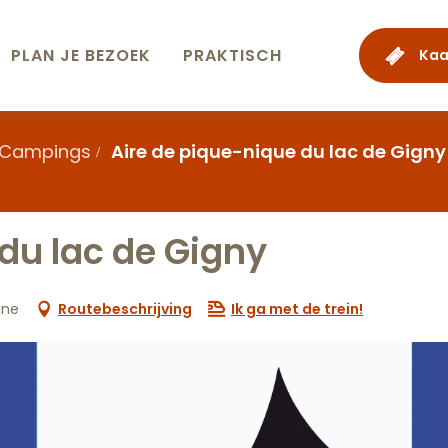
PLAN JE BEZOEK
PRAKTISCH
Kaa
Campings
Aire de pique-nique du lac de Gigny
du lac de Gigny
une
Routebeschrijving
Ik ga met de trein!