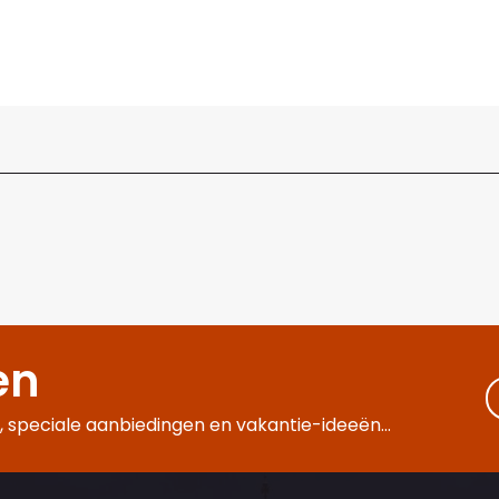
en
 speciale aanbiedingen en vakantie-ideeën...