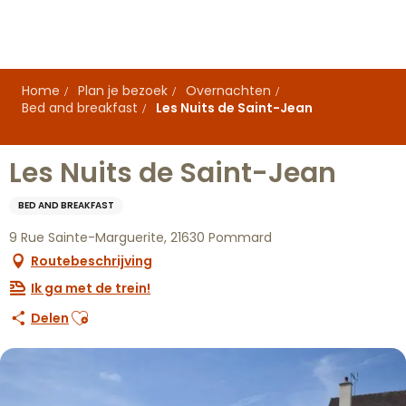
Aller
au
contenu
principal
Home
Plan je bezoek
Overnachten
Bed and breakfast
Les Nuits de Saint-Jean
Les Nuits de Saint-Jean
BED AND BREAKFAST
9 Rue Sainte-Marguerite, 21630 Pommard
Routebeschrijving
Ik ga met de trein!
Ajouter aux favoris
Delen