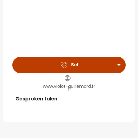
Bel
www.violot-guillemard.fr
Gesproken talen
Gesproken talen