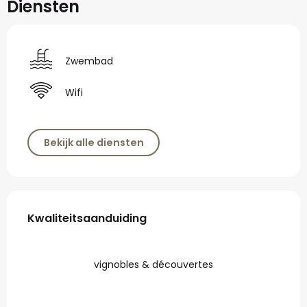
Diensten
Zwembad
Wifi
Bekijk alle diensten
Dienstverlening
Kwaliteitsaanduiding
Kwaliteitsaanduiding
vignobles & découvertes