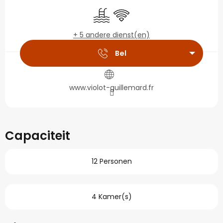
Openingstijden en con
Zwembad
Wifi
+ 5 andere dienst(en)
Bel
www.violot-guillemard.fr
Capaciteit
12 Personen
4 Kamer(s)