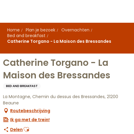
Aller
au
contenu
principal
Home
Plan je bezoek
Overnachten
Bed and breakfast
Catherine Torgano - La Maison des Bressandes
Catherine Torgano - La
Maison des Bressandes
BED AND BREAKFAST
La Montagne, Chemin du dessus des Bressandes, 21200
Beaune
Routebeschrijving
Ik ga met de trein!
Ajouter aux favoris
Delen