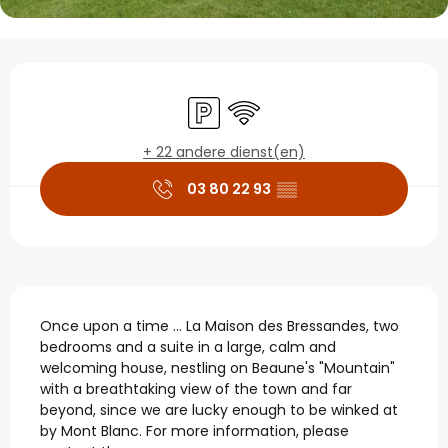
Openingstijden en con
Parkeerplaats
Wifi
+ 22 andere dienst(en)
03 80 22 93
▒▒
Beschrijving
Once upon a time ... La Maison des Bressandes, two 
bedrooms and a suite in a large, calm and 
welcoming house, nestling on Beaune's "Mountain" 
with a breathtaking view of the town and far 
beyond, since we are lucky enough to be winked at 
by Mont Blanc. For more information, please 