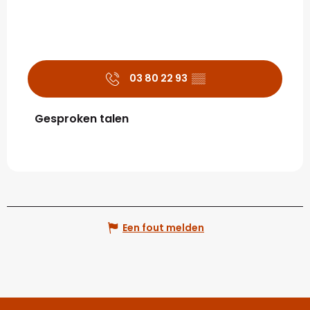
03 80 22 93
▒▒
Gesproken talen
Gesproken talen
Een fout melden