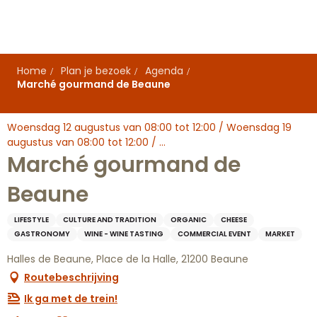
Aller
au
contenu
principal
Home
Plan je bezoek
Agenda
Marché gourmand de Beaune
Woensdag 12 augustus van 08:00 tot 12:00 / Woensdag 19
augustus van 08:00 tot 12:00 / ...
Marché gourmand de
Beaune
LIFESTYLE
CULTURE AND TRADITION
ORGANIC
CHEESE
GASTRONOMY
WINE - WINE TASTING
COMMERCIAL EVENT
MARKET
Halles de Beaune, Place de la Halle, 21200 Beaune
Routebeschrijving
Ik ga met de trein!
Ajouter aux favoris