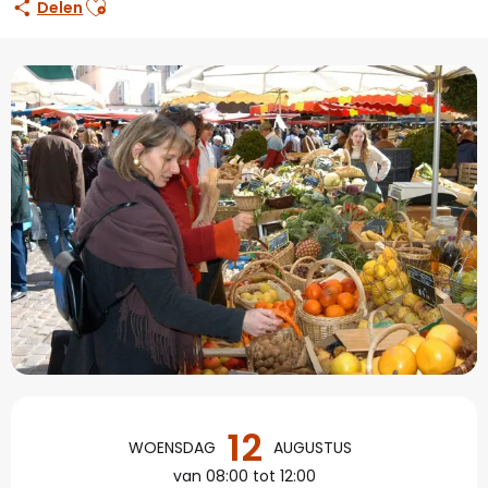
Delen
Openingstijden en con
12
WOENSDAG
AUGUSTUS
van 08:00 tot 12:00