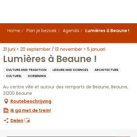
Aller
au
contenu
principal
Home
Plan je bezoek
Agenda
Lumières à Beaune !
21 juni > 20 september / 13 november > 5 januari
Lumières à Beaune !
CULTURE AND TRADITION
LEISURE AND SCIENCES
ARCHITECTURE
CULTUREL
SCREENING
Au centre ville et autour des remparts de Beaune, Beaune,
21200 Beaune
Routebeschrijving
Ik ga met de trein!
Ajouter aux favoris
Delen