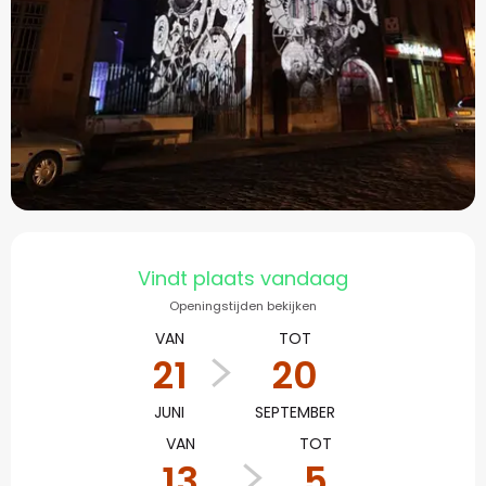
Openingstijden en con
Vindt plaats vandaag
Openingstijden bekijken
VAN
TOT
21
20
JUNI
SEPTEMBER
VAN
TOT
13
5