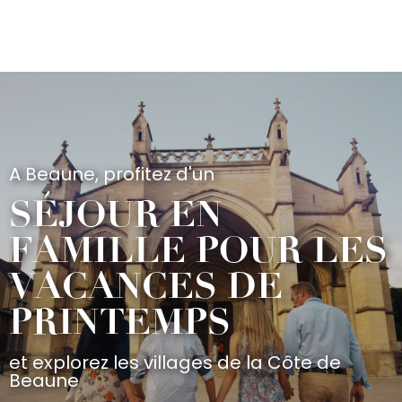
Aller
au
contenu
principal
A Beaune, profitez d'un
SÉJOUR EN
FAMILLE POUR LES
VACANCES DE
PRINTEMPS
et explorez les villages de la Côte de
Beaune