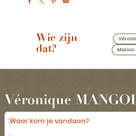
Wie zijn
Véron
dat?
Marion
Véronique MANGO
Waar kom je vandaan?