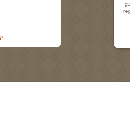
gu
reg
?