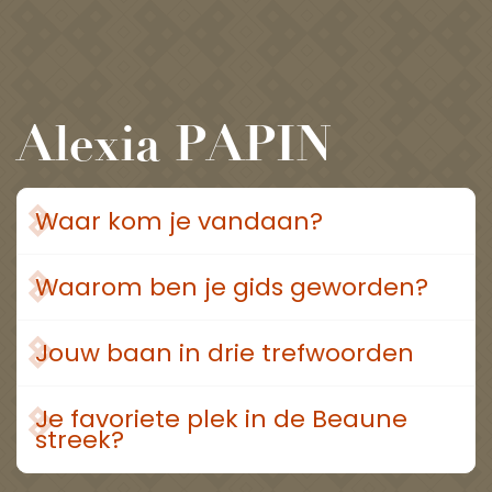
Alexia PAPIN
Waar kom je vandaan?
Waarom ben je gids geworden?
Jouw baan in drie trefwoorden
Je favoriete plek in de Beaune
streek?