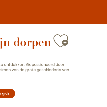
Ajoute
jn dorpen
 te ontdekken. Gepassioneerd door
heimen van de grote geschiedenis van
 gids