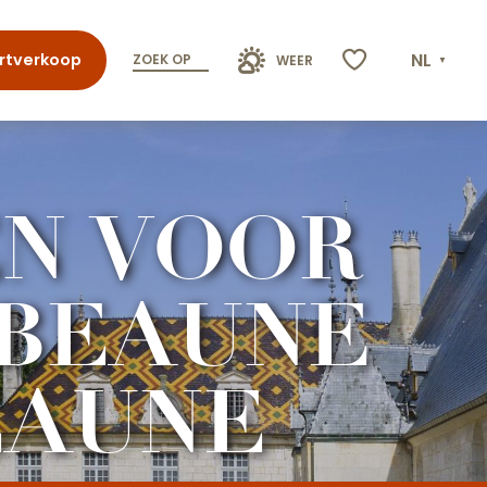
NL
rtverkoop
ZOEK OP
WEER
Voir les favoris
EN VOOR
 BEAUNE
EAUNE