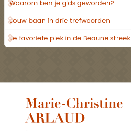
Waarom ben je gids geworden?
Jouw baan in drie trefwoorden
Je favoriete plek in de Beaune streek
Marie-Christine
ARLAUD