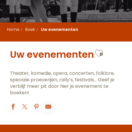
Home
Boek
Uw evenementen
Ajouter
Uw evenementen
Theater, komedie, opera, concerten, folklore,
speciale proeverijen, rally’s, festivals… Geef je
verblijf meer pit door hier je evenement te
boeken!
Visite - Un moulin dans les vignes