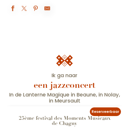
Ik ga naar
een jazzconcert
21
In de Lanterne Magique in Beaune, in Nolay,
AUG
in Meursault
Reserveerbaar
25ème festival des Moments Musicaux
de Chagny