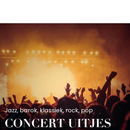
Aller
au
contenu
principal
Jazz, barok, klassiek, rock, pop
CONCERT UITJES