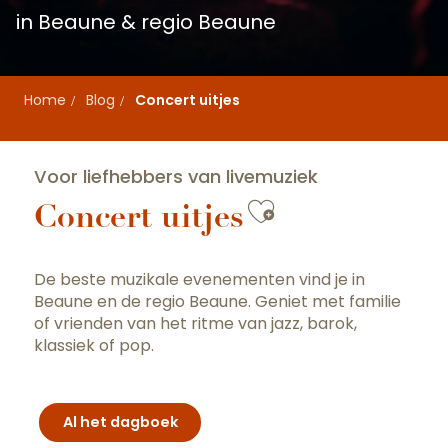
in Beaune & regio Beaune
Home
Blog
Concert uitjes
Voor liefhebbers van livemuziek
Ajouter aux 
Concert uitjes
De beste muzikale evenementen vind je in
Beaune en de regio Beaune. Geniet met familie
of vrienden van het ritme van jazz, barok,
klassiek of pop.
Al het dagboek