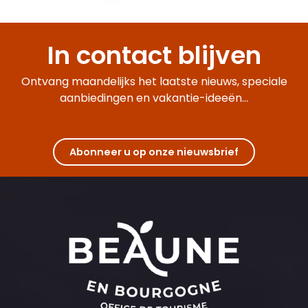
Le Cassissium
L'Imaginarium - Votre étape oenodivertissante en Bourgogn
In contact blijven
La Moutarderie Fallot- Sensations Fortes
Château de Couches dit de Marguerite de Bourgogne
Cité des Climats et vins de Bourgogne - Beaune
Ontvang maandelijks het laatste nieuws, speciale
Les Tapisseries de la Vierge
aanbiedingen en vakantie-ideeën...
La Moutarderie Fallot - Parcours Découvertes
Abonneer u op onze nieuwsbrief