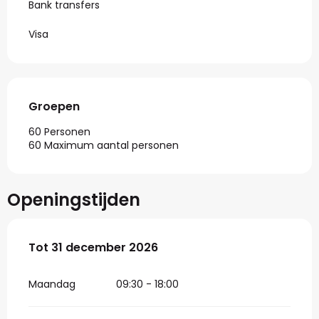
Bank transfers
Visa
Groepen
Groepen
60 Personen
60 Maximum aantal personen
Openingstijden
Vanaf
Tot
31 december 2026
2 januari 2026
tot
31 december 2026
Maandag
09:30 - 18:00