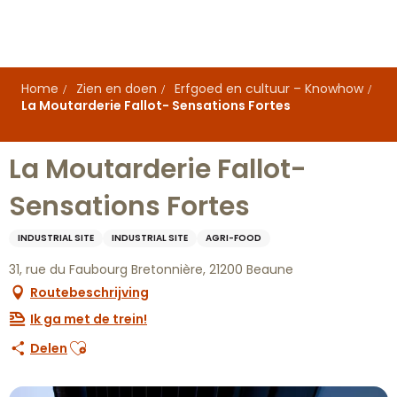
Aller
au
contenu
principal
Home
Zien en doen
Erfgoed en cultuur – Knowhow
La Moutarderie Fallot- Sensations Fortes
La Moutarderie Fallot-
Sensations Fortes
INDUSTRIAL SITE
INDUSTRIAL SITE
AGRI-FOOD
31, rue du Faubourg Bretonnière, 21200 Beaune
Routebeschrijving
Ik ga met de trein!
Ajouter aux favoris
Delen