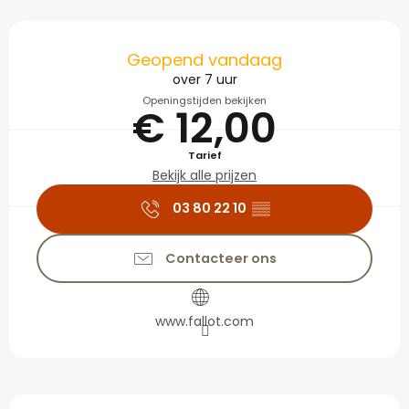
Openingstijden en con
Geopend vandaag
over 7 uur
Openingstijden bekijken
€ 12,00
Tarief
Bekijk alle prijzen
03 80 22 10
▒▒
Contacteer ons
www.fallot.com