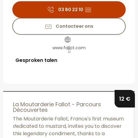
03 80 22 10
▒▒
Contacteer ons
www.fallot.com
Gesproken talen
Gesproken talen
12
€
La Moutarderie Fallot - Parcours
Découvertes
The Moutarderie Fallot, France's first museum
dedicated to mustard, invites you to discover
this legendary condiment, thanks to a