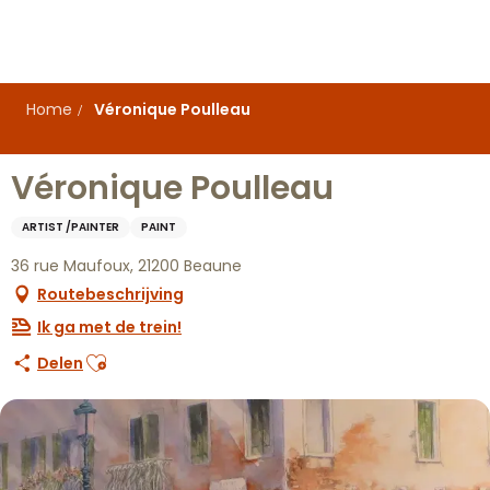
Aller
au
contenu
principal
Home
Véronique Poulleau
Véronique Poulleau
ARTIST /PAINTER
PAINT
36 rue Maufoux, 21200 Beaune
Routebeschrijving
Ik ga met de trein!
Ajouter aux favoris
Delen