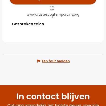
www.artistescontemporains.org
Gesproken talen
Gesproken talen
Een fout melden
In contact blijven
Ontvang maandelijks het laatste nieuws, speciale