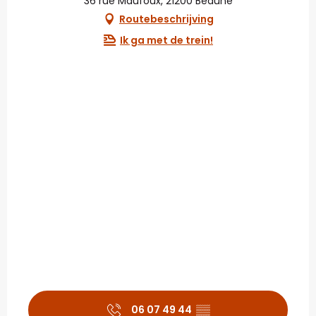
36 rue Maufoux, 21200 Beaune
Routebeschrijving
Ik ga met de trein!
06 07 49 44
▒▒