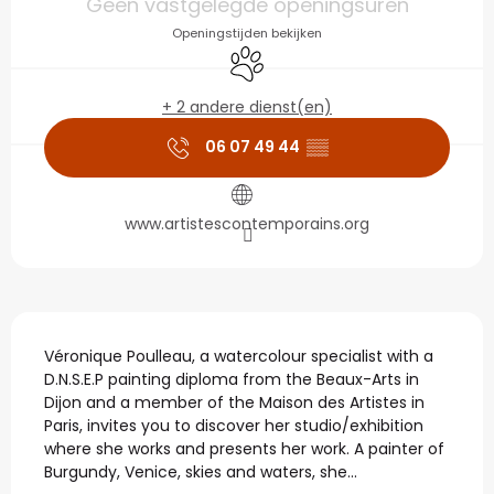
Geen vastgelegde openingsuren
Openingstijden bekijken
Dieren toegelaten
+ 2 andere dienst(en)
06 07 49 44
▒▒
www.artistescontemporains.org
Beschrijving
Véronique Poulleau, a watercolour specialist with a 
D.N.S.E.P painting diploma from the Beaux-Arts in 
Dijon and a member of the Maison des Artistes in 
Paris, invites you to discover her studio/exhibition 
where she works and presents her work. A painter of 
Burgundy, Venice, skies and waters, she...