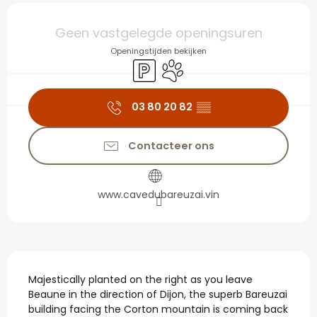
Openingstijden en con
Geen vastgelegde openingsuren
Openingstijden bekijken
Parkeerplaats
Dieren toegelaten
03 80 20 82
▒▒
Contacteer ons
www.cavedubareuzai.vin
Beschrijving
Majestically planted on the right as you leave 
Beaune in the direction of Dijon, the superb Bareuzai 
building facing the Corton mountain is coming back 