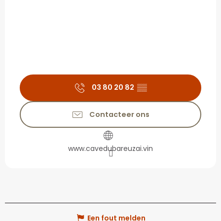
03 80 20 82
▒▒
Contacteer ons
www.cavedubareuzai.vin
Een fout melden