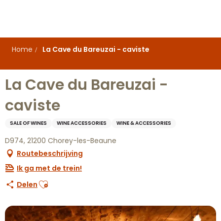
Aller
au
contenu
principal
Home
La Cave du Bareuzai - caviste
La Cave du Bareuzai -
caviste
SALE OF WINES
WINE ACCESSORIES
WINE & ACCESSORIES
D974, 21200 Chorey-les-Beaune
Routebeschrijving
Ik ga met de trein!
Ajouter aux favoris
Delen