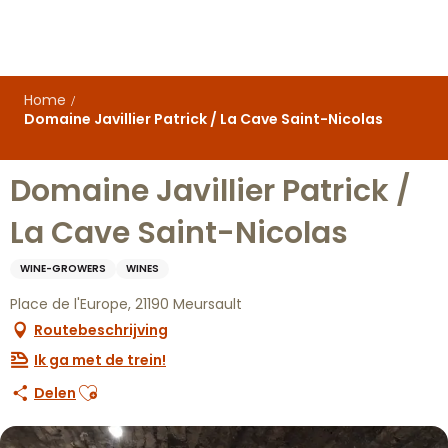
Aller
au
contenu
principal
Home
Domaine Javillier Patrick / La Cave Saint-Nicolas
Domaine Javillier Patrick /
La Cave Saint-Nicolas
WINE-GROWERS
WINES
Place de l'Europe, 21190 Meursault
Routebeschrijving
Ik ga met de trein!
Ajouter aux favoris
Delen