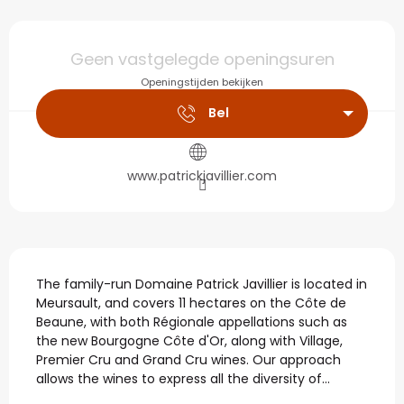
Openingstijden en con
Geen vastgelegde openingsuren
Openingstijden bekijken
Bel
www.patrickjavillier.com
Beschrijving
The family-run Domaine Patrick Javillier is located in 
Meursault, and covers 11 hectares on the Côte de 
Beaune, with both Régionale appellations such as 
the new Bourgogne Côte d'Or, along with Village, 
Premier Cru and Grand Cru wines. Our approach 
allows the wines to express all the diversity of...