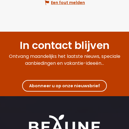
Een fout melden
In contact blijven
Ontvang maandelijks het laatste nieuws, speciale
aanbiedingen en vakantie-ideeën...
Abonneer u op onze nieuwsbrief