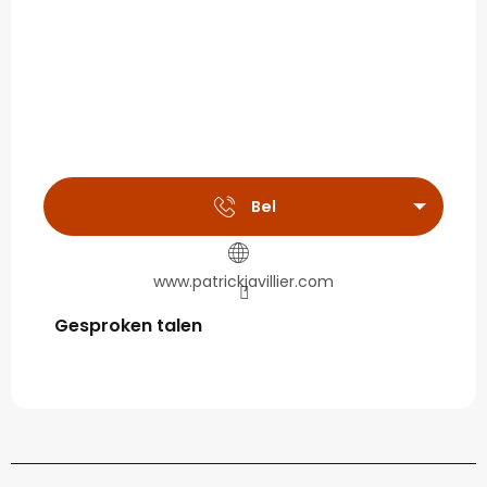
Bel
www.patrickjavillier.com
Gesproken talen
Gesproken talen