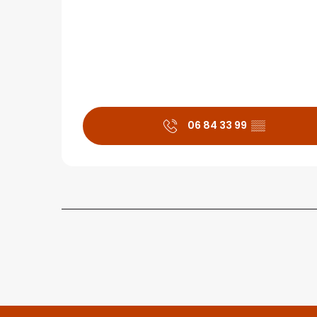
06 84 33 99
▒▒