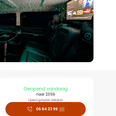
Openingstijden en co
Geopend vandaag
naar 23:59
Openingstijden bekijken
06 84 33 99
▒▒