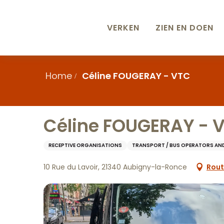
Aller
au
contenu
VERKEN
ZIEN EN DOEN
principal
Home
Céline FOUGERAY - VTC
Céline FOUGERAY - 
RECEPTIVE ORGANISATIONS
TRANSPORT / BUS OPERATORS AND
10 Rue du Lavoir, 21340 Aubigny-la-Ronce
Rout