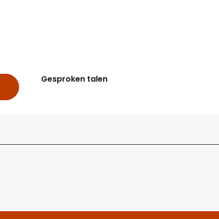
Gesproken talen
Gesproken talen