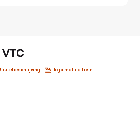
- VTC
Routebeschrijving
Ik ga met de trein!