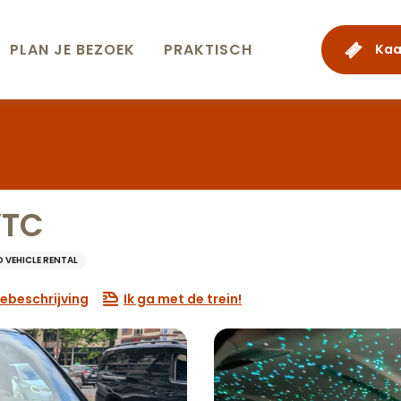
PLAN JE BEZOEK
PRAKTISCH
Kaa
VTC
 VEHICLE RENTAL
ebeschrijving
Ik ga met de trein!