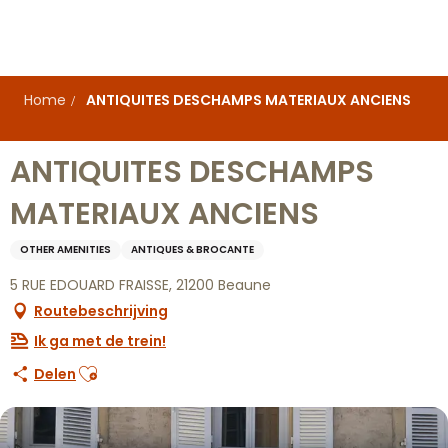
Aller
au
contenu
principal
Home
ANTIQUITES DESCHAMPS MATERIAUX ANCIENS
ANTIQUITES DESCHAMPS
MATERIAUX ANCIENS
OTHER AMENITIES
ANTIQUES & BROCANTE
5 RUE EDOUARD FRAISSE, 21200 Beaune
Routebeschrijving
Ik ga met de trein!
Ajouter aux favoris
Delen