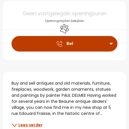
Openingstijden en con
Geen vastgelegde openingsuren
Openingstijden bekijken
Dieren toegelaten
Bel
Beschrijving
Buy and sell antiques and old materials, furniture, 
fireplaces, woodwork, garden ornaments, statues 
and paintings by painter PAUL DELMEE Having worked 
for several years in the Beaune antique dealers' 
village, you can now find me in my new shop at 5 
rue Edouard Fraisse, in the historic centre of...
Lees verder