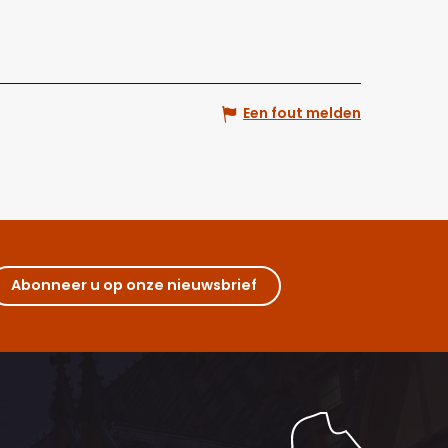
Een fout melden
Abonneer u op onze nieuwsbrief