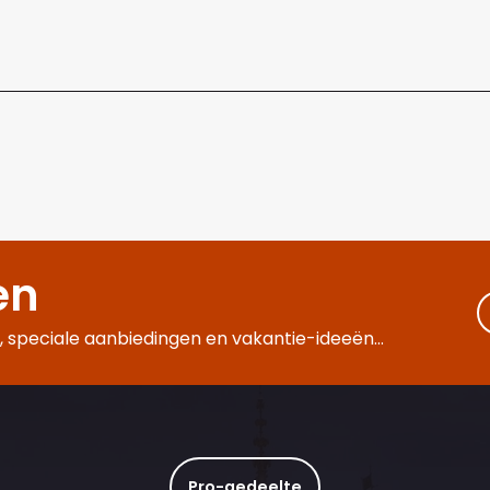
en
 speciale aanbiedingen en vakantie-ideeën...
Pro-gedeelte