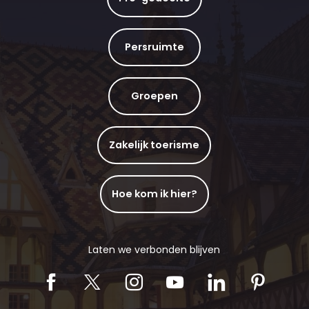
Persruimte
Groepen
Zakelijk toerisme
Hoe kom ik hier?
Laten we verbonden blijven