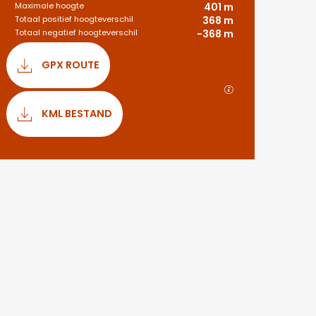
Maximale hoogte
401 m
Totaal positief hoogteverschil
368 m
Totaal negatief hoogteverschil
-368 m
Documentatie
GPX ROUTE
Met GPX / KML-be
KML BESTAND
Hoogteverschil
367 m de Hoogteverschil