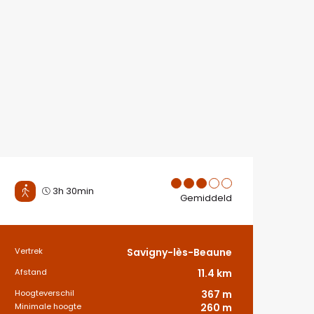
3h 30min
Gemiddeld
Vertrek
Savigny-lès-Beaune
Praktische informati
Afstand
11.4 km
Hoogteverschil
367 m
Minimale hoogte
260 m