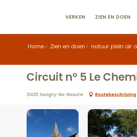
Aller
au
contenu
VERKEN
ZIEN EN DOEN
principal
Home
Zien en doen
natuur plein air
Circuit n° 5 Le Chem
21420 Savigny-lès-Beaune
Routebeschrijving