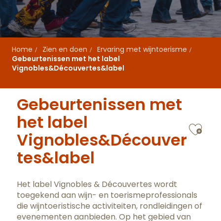
Home
Zien en doen
Ervaring met wijntoerisme
Gebeurtenissen met het label
Vignobles&Découvertes&label
Gebeurtenissen met
het label
Ajo
Vignobles&Découver
tes&label
Het label Vignobles & Découvertes wordt
toegekend aan wijn- en toerismeprofessionals
die wijntoeristische activiteiten, rondleidingen of
evenementen aanbieden. Op het gebied van