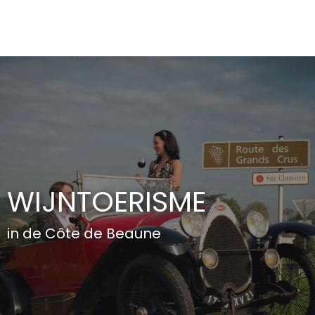
Aller
au
contenu
principal
WIJNTOERISME
in de Côte de Beaune