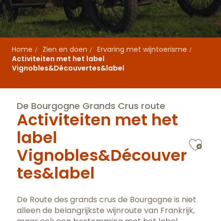
Home
Zien en doen
Ervaring met wijntoerisme
Activiteiten met het label
Vignobles&Découvertes&label
De Bourgogne Grands Crus route
Activiteiten met het
label
Ajo
Vignobles&Découver
tes&label
De Route des grands crus de Bourgogne is niet
alleen de belangrijkste wijnroute van Frankrijk,