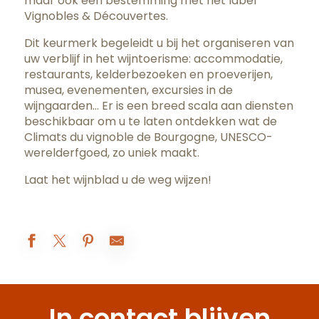
maar ook een bestemming met het label
Vignobles & Découvertes.
Dit keurmerk begeleidt u bij het organiseren van
uw verblijf in het wijntoerisme: accommodatie,
restaurants, kelderbezoeken en proeverijen,
musea, evenementen, excursies in de
wijngaarden… Er is een breed scala aan diensten
beschikbaar om u te laten ontdekken wat de
Climats du vignoble de Bourgogne, UNESCO-
werelderfgoed, zo uniek maakt.
Laat het wijnblad u de weg wijzen!
Abbaye de Cîteaux
Domaine Ravaut Gaston et Pierre
In contact blijven
Maison Jaffelin