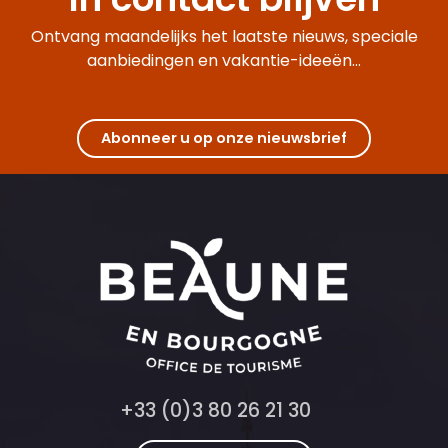
Domaine Nouveau Claude
Cave des Hautes-Côtes Nuiton-Beaunoy
Ontvang maandelijks het laatste nieuws, speciale
Domaine Dessauge France
aanbiedingen en vakantie-ideeën...
Audioguide Manoirs et Châteaux à Meursault - Karoline Knot
Dégustation & Visite de la distillerie Sab's
Domaine Carré Denis
Maison Bavard Jacques
Abonneer u op onze nieuwsbrief
Dégustation "Découverte de la Bourgogne" - Château de P
Domaine Bouthenet Jean-François
+33 (0)3 80 26 21 30