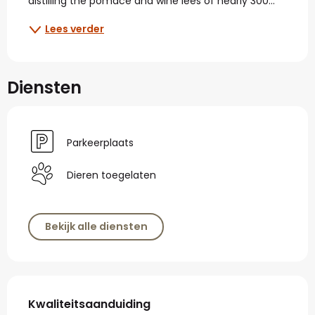
distilling the pomace and wine lees of nearly 300...
Lees verder
Diensten
Parkeerplaats
Dieren toegelaten
Bekijk alle diensten
Dienstverlening
Kwaliteitsaanduiding
Kwaliteitsaanduiding