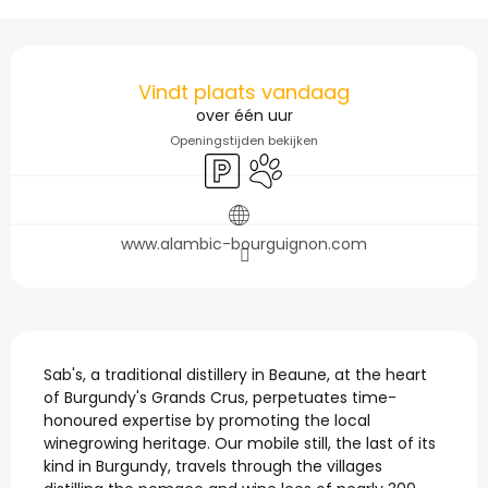
Openingstijden en con
Vindt plaats vandaag
over één uur
Openingstijden bekijken
Parkeerplaats
Dieren toegelaten
www.alambic-bourguignon.com
Beschrijving
Sab's, a traditional distillery in Beaune, at the heart 
of Burgundy's Grands Crus, perpetuates time-
honoured expertise by promoting the local 
winegrowing heritage. Our mobile still, the last of its 
kind in Burgundy, travels through the villages 