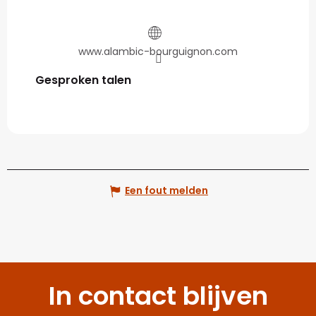
www.alambic-bourguignon.com
Gesproken talen
Gesproken talen
Een fout melden
In contact blijven