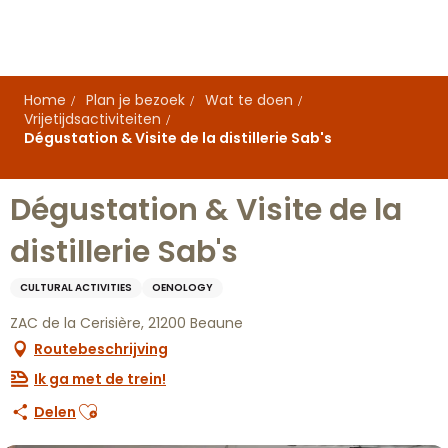
Aller
au
contenu
principal
Home
Plan je bezoek
Wat te doen
Vrijetijdsactiviteiten
Dégustation & Visite de la distillerie Sab's
Dégustation & Visite de la
distillerie Sab's
CULTURAL ACTIVITIES
OENOLOGY
ZAC de la Cerisière, 21200 Beaune
Routebeschrijving
Ik ga met de trein!
Ajouter aux favoris
Delen