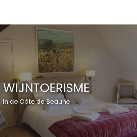
Aller
au
contenu
principal
WIJNTOERISME
in de Côte de Beaune