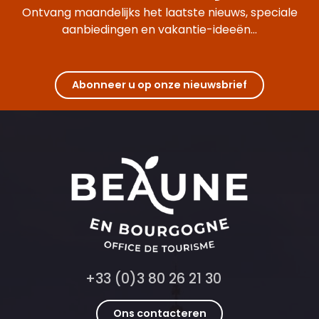
Hostellerie Cèdre & Spa • Beaune
Ontvang maandelijks het laatste nieuws, speciale
Hôtel voco Beaune - Cité des Vins
aanbiedingen en vakantie-ideeën...
Hôtel de la Poste
Golf Hôtel Colvert
Hôtel Mercure Beaune Centre ****
Ermitage de Corton
Abonneer u op onze nieuwsbrief
Olivier Leflaive - Hôtel 4****
La Terre d'Or - Gîte Les Lilas
+33 (0)3 80 26 21 30
Ons contacteren