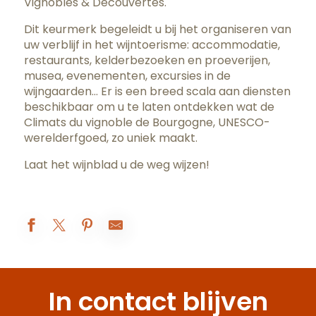
Vignobles & Découvertes.
Dit keurmerk begeleidt u bij het organiseren van
uw verblijf in het wijntoerisme: accommodatie,
restaurants, kelderbezoeken en proeverijen,
musea, evenementen, excursies in de
wijngaarden… Er is een breed scala aan diensten
beschikbaar om u te laten ontdekken wat de
Climats du vignoble de Bourgogne, UNESCO-
werelderfgoed, zo uniek maakt.
Laat het wijnblad u de weg wijzen!
COMO Le Montrachet
Hôtel Le Cep
In contact blijven
Les Sarments
Hostellerie de Levernois