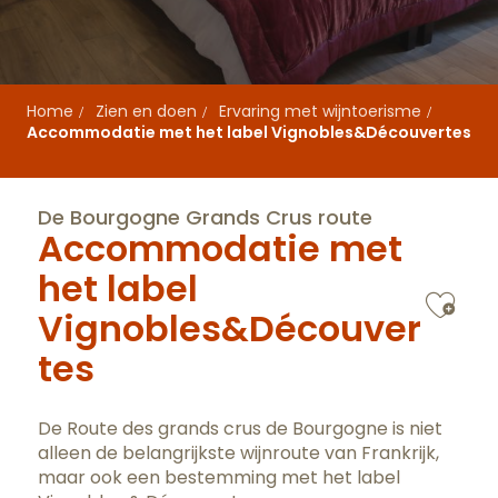
Home
Zien en doen
Ervaring met wijntoerisme
Accommodatie met het label Vignobles&Découvertes
De Bourgogne Grands Crus route
Accommodatie met
het label
Ajo
Vignobles&Découver
tes
De Route des grands crus de Bourgogne is niet
alleen de belangrijkste wijnroute van Frankrijk,
maar ook een bestemming met het label