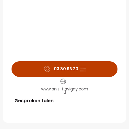
03 80 96 20
▒▒
www.anis-flavigny.com
Gesproken talen
Gesproken talen