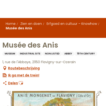
Aller
au
contenu
principal
Home
Zien en doen
Erfgoed en cultuur – Knowhow
Musée des Anis
Musée des Anis
MUSEUM
INDUSTRIAL SITE
NON LISTED
ABBEY
19TH CENTURY
1, rue de l'Abbaye, 21150 Flavigny-sur-Ozerain
Routebeschrijving
Ik ga met de trein!
Ajouter aux favoris
Delen