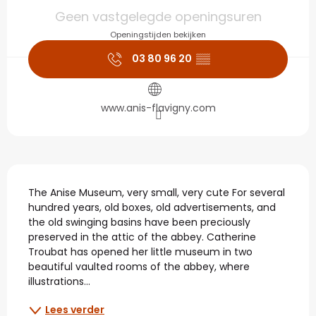
Openingstijden en con
Geen vastgelegde openingsuren
Openingstijden bekijken
03 80 96 20
▒▒
www.anis-flavigny.com
Beschrijving
The Anise Museum, very small, very cute For several 
hundred years, old boxes, old advertisements, and 
the old swinging basins have been preciously 
preserved in the attic of the abbey. Catherine 
Troubat has opened her little museum in two 
beautiful vaulted rooms of the abbey, where 
illustrations...
Lees verder