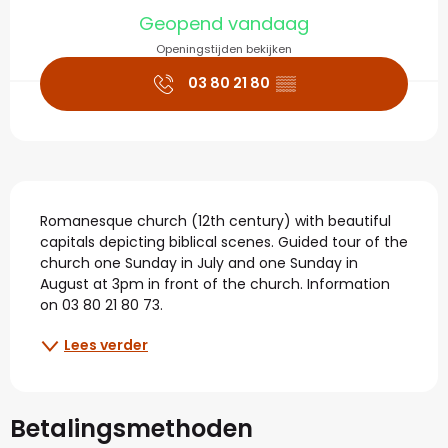
Openingstijden en con
Geopend vandaag
Openingstijden bekijken
03 80 21 80
▒▒
Beschrijving
Romanesque church (12th century) with beautiful 
capitals depicting biblical scenes. Guided tour of the 
church one Sunday in July and one Sunday in 
August at 3pm in front of the church. Information 
on 03 80 21 80 73.
Lees verder
Betalingsmethoden