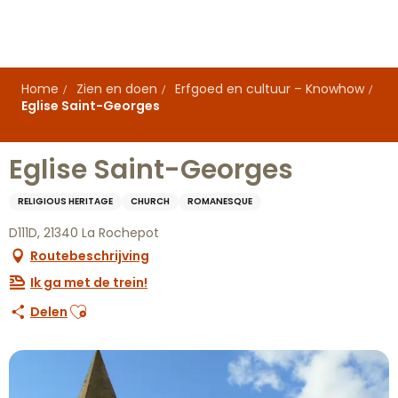
Aller
au
contenu
principal
Home
Zien en doen
Erfgoed en cultuur – Knowhow
Eglise Saint-Georges
Eglise Saint-Georges
RELIGIOUS HERITAGE
CHURCH
ROMANESQUE
D111D, 21340 La Rochepot
Routebeschrijving
Ik ga met de trein!
Ajouter aux favoris
Delen