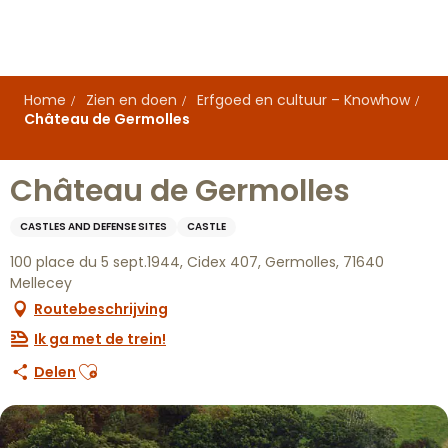
Aller
au
contenu
principal
Home
Zien en doen
Erfgoed en cultuur – Knowhow
Château de Germolles
Château de Germolles
CASTLES AND DEFENSE SITES
CASTLE
100 place du 5 sept.1944, Cidex 407, Germolles, 71640
Mellecey
Routebeschrijving
Ik ga met de trein!
Ajouter aux favoris
Delen