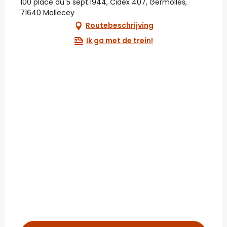
100 place du 5 sept.1944, Cidex 407, Germolles,
71640 Mellecey
Routebeschrijving
Ik ga met de trein!