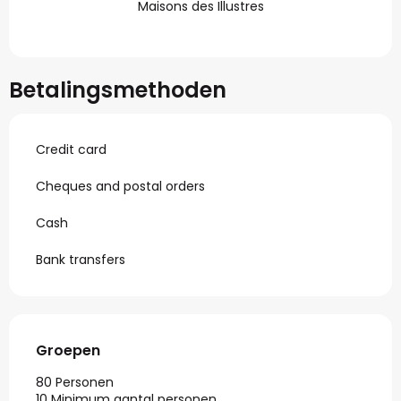
Maisons des Illustres
Betalingsmethoden
Credit card
Cheques and postal orders
Cash
Bank transfers
Groepen
Groepen
80 Personen
10 Minimum aantal personen