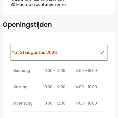
80 Maximum aantal personen
Openingstijden
Tot
31 augustus 2026
Vanaf
1 september 2026
tot
11
oktober 2026
Maandag
10:00 - 12:00
14:00 - 18:00
Vanaf
12 oktober 2026
tot
16
november 2026
Dinsdag
10:00 - 12:00
14:00 - 18:00
Woensdag
10:00 - 12:00
14:00 - 18:00