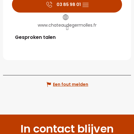
03 85 98 01
▒▒
www.chateaudegermolles.fr
Gesproken talen
Gesproken talen
Een fout melden
In contact blijven