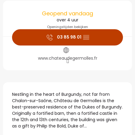
Openingstijden en con
Geopend vandaag
over 4 uur
Openingstijden bekijken
03 85 98 01
▒▒
www.chateaudegermolles.fr
Beschrijving
Nestling in the heart of Burgundy, not far from 
Chalon-sur-Saône, Château de Germolles is the 
best-preserved residence of the Dukes of Burgundy. 
Originally a fortified barn, then a fortified castle in 
the 12th and 13th centuries, the building was given 
as a gift by Philip the Bold, Duke of...